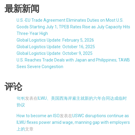
最新新闻
U.S.-EU Trade Agreement Eliminates Duties on Most U.S.
Goods Starting July 1; TPEB Rates Rise as July Capacity Hits
Three-Year High
Global Logistics Update: February 5, 2026
Global Logistics Update: October 16, 2025
Global Logistics Update: October 9, 2025
U.S. Reaches Trade Deals with Japan and Philippines; TAWB
Sees Severe Congestion
评论
먹튀
发表在
ILWU、美国西海岸雇主就新的六年合同达成临时
协议
How to become an ISO
发表在
USWC disruptions continue as
ILWU flexes power amid wage, manning gap with employers
上的
文章