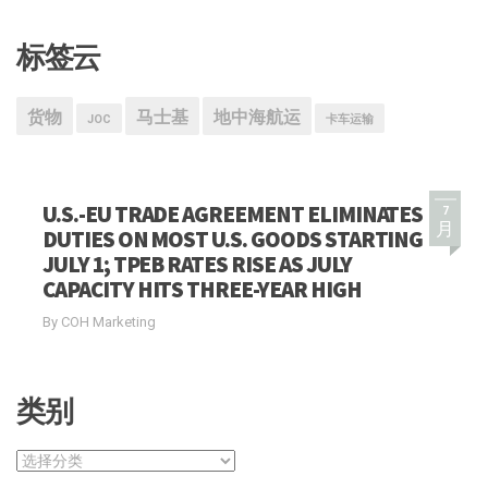
标签云
货物
马士基
地中海航运
JOC
卡车运输
U.S.-EU TRADE AGREEMENT ELIMINATES
7
月
DUTIES ON MOST U.S. GOODS STARTING
JULY 1; TPEB RATES RISE AS JULY
CAPACITY HITS THREE-YEAR HIGH
By COH Marketing
类别
类
别