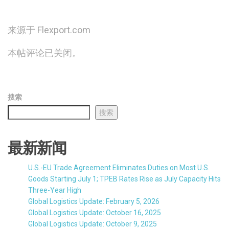
来源于 Flexport.com
本帖评论已关闭。
搜索
搜索
最新新闻
U.S.-EU Trade Agreement Eliminates Duties on Most U.S.
Goods Starting July 1; TPEB Rates Rise as July Capacity Hits
Three-Year High
Global Logistics Update: February 5, 2026
Global Logistics Update: October 16, 2025
Global Logistics Update: October 9, 2025