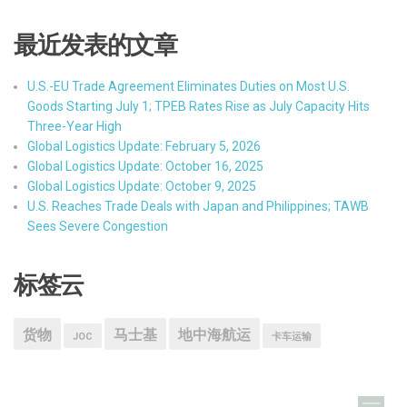
最近发表的文章
U.S.-EU Trade Agreement Eliminates Duties on Most U.S.
Goods Starting July 1; TPEB Rates Rise as July Capacity Hits
Three-Year High
Global Logistics Update: February 5, 2026
Global Logistics Update: October 16, 2025
Global Logistics Update: October 9, 2025
U.S. Reaches Trade Deals with Japan and Philippines; TAWB
Sees Severe Congestion
标签云
货物
马士基
地中海航运
JOC
卡车运输