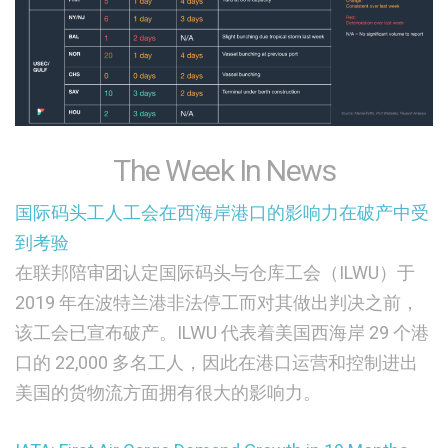
The Week In News
国际码头工人工会在西海岸港口的影响力在破产中受
到考验
在联邦陪审团认定国际码头与仓库工会（ILWU）于
2019 年在波特兰港非法停工而对其做出判决之前，
该工会已宣布破产。ILWU 代表着美国西海岸 29 个港
口的 22,000 多名工人，因此在港口运营和控制进出
美国的货物流方面拥有很大的影响力。