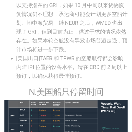
以支持潜在的 GRI，如果 10 月中旬以来货物恢
复情况仍不理想，承运商可能会计划更多空船计
划。地中海贸易：继 NEUR 之后，WMED 也出
现了 GRI，但到目前为止，供过于求的情况依然
存在。如果本轮空航没有导致市场普遍走强，预
计市场将进一步下跌。
[美国
出口]
TAEB 和 TPWB 的空船航行都会影响
内陆 IPI 位置的设备水平。请在 CRD 前 2 周以上
预订，以确保获得最佳预订。
N.美国船只停留时间