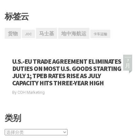
标签云
货物
马士基
地中海航运
JOC
卡车运输
U.S.-EU TRADE AGREEMENT ELIMINATES
7
月
DUTIES ON MOST U.S. GOODS STARTING
JULY 1; TPEB RATES RISE AS JULY
CAPACITY HITS THREE-YEAR HIGH
By COH Marketing
类别
类
别