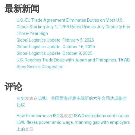
最新新闻
U.S.-EU Trade Agreement Eliminates Duties on Most U.S.
Goods Starting July 1; TPEB Rates Rise as July Capacity Hits
Three-Year High
Global Logistics Update: February 5, 2026
Global Logistics Update: October 16, 2025
Global Logistics Update: October 9, 2025
U.S. Reaches Trade Deals with Japan and Philippines; TAWB
Sees Severe Congestion
评论
먹튀
发表在
ILWU、美国西海岸雇主就新的六年合同达成临时
协议
How to become an ISO
发表在
USWC disruptions continue as
ILWU flexes power amid wage, manning gap with employers
上的
文章