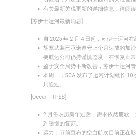
有关最新关税更新的详细信息，请阅读
[苏伊士运河最新消息]
自 2025 年 2 月 4 日起，苏伊
胡塞武装已承诺遵守上个月达成的加沙
要航运公司仍持谨慎态度，在恢复正常
鉴于安全局势不断改善，苏伊士运河管
本周一，SCA 发布了运河计划延长 
只通过。
[Ocean - TPEB]
2 月份农历新年过后，
需求
依然疲软，
到缓慢的复苏。
运力：
节前宣布的空白航次目前正在影