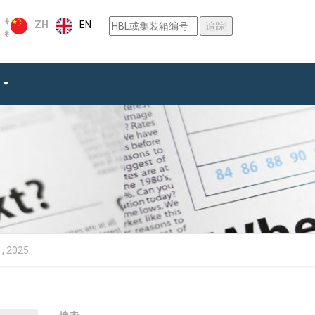
EN
ZH
 , 2025