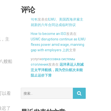
评论
먹튀
发表在
ILWU、美国西海岸雇主
就新的六年合同达成临时协议
How to become an ISO
发表在
此，主
USWC disruptions continue as ILWU
flexes power amid wage, manning
gap with employers 上的
文章
услуги
опрессовка системы
至八艘船
отопления
发表在
远洋承运人削减
泛太平洋航线，因为空白航次未能
阻止运价下滑
搜
可以看
索。
推迟了