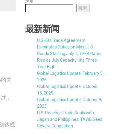
搜索
搜索
最新新闻
U.S.-EU Trade Agreement
Eliminates Duties on Most U.S.
Goods Starting July 1; TPEB Rates
Rise as July Capacity Hits Three-
Year High
Global Logistics Update: February 5,
%的关
2026
Global Logistics Update: October
16, 2025
不过，
Global Logistics Update: October 9,
2025
U.S. Reaches Trade Deals with
Japan and Philippines; TAWB Sees
刻达成
Severe Congestion