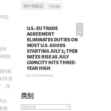
地中海航运
卡车运输
SS)。
U.S.-EU TRADE
7
月
AGREEMENT
：
ELIMINATES DUTIES ON
MOST U.S. GOODS
达到
STARTING JULY 1; TPEB
RATES RISE AS JULY
9周的
CAPACITY HITS THREE-
YEAR HIGH
国到欧
By COH Marketing
29 美
斤，同
类别
环比
类
表明