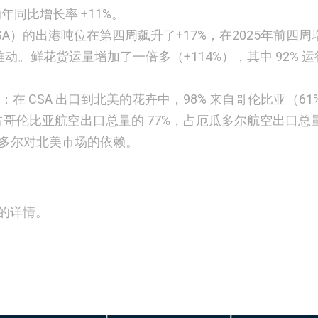
的年同比增长率 +11%。
SA）的出港吨位在第四周飙升了+17%，在2025年前四周
动。鲜花货运量增加了一倍多（+114%），其中 92% 运
：
在 CSA 出口到北美的花卉中，98% 来自哥伦比亚（61
卉占哥伦比亚航空出口总量的 77%，占厄瓜多尔航空出口总
瓜多尔对北美市场的依赖。
的详情。