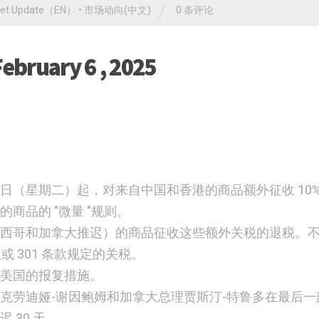
/
ket Update（EN）
•
市场动向(中文)
0 条评论
February 6 , 2025
4 日（星期二）起，对来自中国和香港的商品额外征收 10
商品的 "微量 "规则。
西哥和加拿大推迟）的商品征收这些额外关税的退税。
或 301 条款规定的关税。
美国的报复措施。
克劳迪娅-谢因鲍姆和加拿大总理贾斯汀-特鲁多在最后一
 30 天。