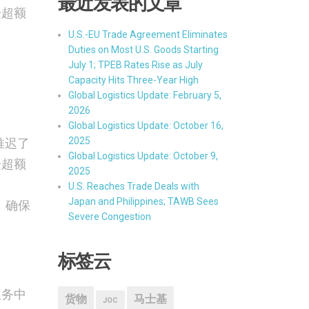
最近发表的文章
受超额
U.S.-EU Trade Agreement Eliminates
Duties on Most U.S. Goods Starting
July 1; TPEB Rates Rise as July
Capacity Hits Three-Year High
Global Logistics Update: February 5,
2026
Global Logistics Update: October 16,
2025
推迟了
Global Logistics Update: October 9,
受超额
2025
U.S. Reaches Trade Deals with
Japan and Philippines; TAWB Sees
，确保
Severe Congestion
标签云
服务中
货物
马士基
JOC