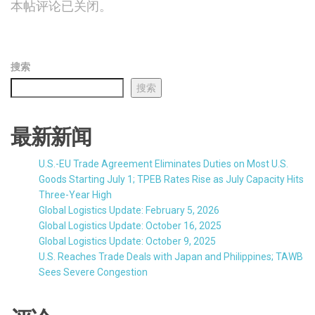
本帖评论已关闭。
搜索
搜索
最新新闻
U.S.-EU Trade Agreement Eliminates Duties on Most U.S.
Goods Starting July 1; TPEB Rates Rise as July Capacity Hits
Three-Year High
Global Logistics Update: February 5, 2026
Global Logistics Update: October 16, 2025
Global Logistics Update: October 9, 2025
U.S. Reaches Trade Deals with Japan and Philippines; TAWB
Sees Severe Congestion