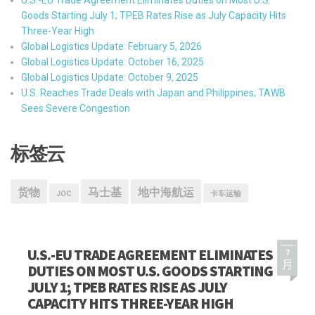
U.S.-EU Trade Agreement Eliminates Duties on Most U.S.
Goods Starting July 1; TPEB Rates Rise as July Capacity Hits
Three-Year High
Global Logistics Update: February 5, 2026
Global Logistics Update: October 16, 2025
Global Logistics Update: October 9, 2025
U.S. Reaches Trade Deals with Japan and Philippines; TAWB
Sees Severe Congestion
标签云
货物
马士基
地中海航运
JOC
卡车运输
U.S.-EU TRADE AGREEMENT ELIMINATES
7
月
DUTIES ON MOST U.S. GOODS STARTING
JULY 1; TPEB RATES RISE AS JULY
CAPACITY HITS THREE-YEAR HIGH